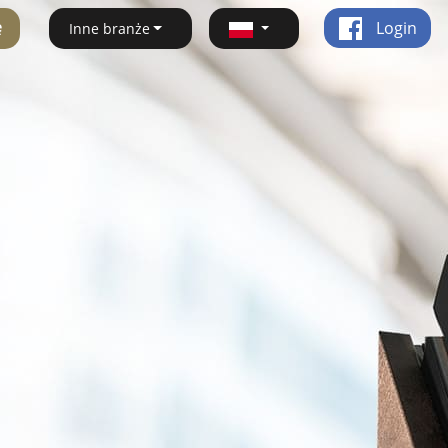
ę
Login
Inne branże