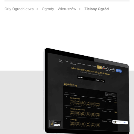
Orły Ogrodnictwa
Ogrody - Wieruszów
Zielony Ogród