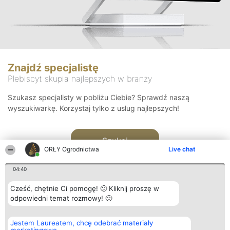
Znajdź specjalistę
Plebiscyt skupia najlepszych w branży
Szukasz specjalisty w pobliżu Ciebie? Sprawdź naszą
wyszukiwarkę. Korzystaj tylko z usług najlepszych!
Szukaj
ORŁY Ogrodnictwa
Live chat
04:40
Cześć, chętnie Ci pomogę! 🙂 Kliknij proszę w
odpowiedni temat rozmowy! 🙂
Organizator plebiscytu
Plebiscyt
Kontakt
Jestem Laureatem, chcę odebrać materiały
Bright Side Solutions sp. z o.
Laureaci
Kontakt