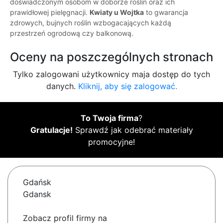
doświadczonym osobom w doborze roślin oraz ich
prawidłowej pielęgnacji.
Kwiaty u Wojtka
to gwarancja
zdrowych, bujnych roślin wzbogacających każdą
przestrzeń ogrodową czy balkonową.
Oceny na poszczególnych stronach
Tylko zalogowani użytkownicy maja dostęp do tych
danych.
Kliknij, aby się zalogować.
To Twoja firma
?
Gratulacje!
Sprawdź jak odebrać materiały
promocyjne!
Gdańsk
Gdansk
Zobacz profil firmy na