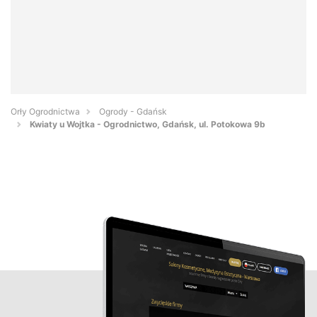
Orły Ogrodnictwa
Ogrody - Gdańsk
Kwiaty u Wojtka - Ogrodnictwo, Gdańsk, ul. Potokowa 9b