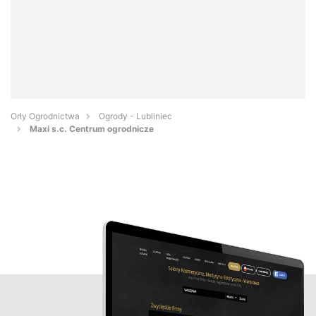
Orły Ogrodnictwa
Ogrody - Lubliniec
Maxi s.c. Centrum ogrodnicze