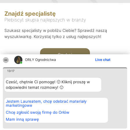
Znajdź specjalistę
Plebiscyt skupia najlepszych w branży
Szukasz specjalisty w pobliżu Ciebie? Sprawdź naszą
wyszukiwarkę. Korzystaj tylko z usług najlepszych!
Szukaj
ORŁY Ogrodnictwa
Live chat
13:17
Cześć, chętnie Ci pomogę! 🙂 Kliknij proszę w
odpowiedni temat rozmowy! 🙂
Organizator plebiscytu
Plebiscyt
Kontakt
Jestem Laureatem, chcę odebrać materiały
Bright Side Solutions sp. z o.
Laureaci
Kontakt
marketingowe
o. sp. k.
Lista
ul. Ruska 22
wszystkich
Chcę zgłosić swoją firmę do Orłów
Wrocław 50-079
Laureatów
Mam inną sprawę
KRS 0000749100 | Regon
Zasady
381313360 | NIP 8943132676
Regulamin
+48 508 492 400
Polityka