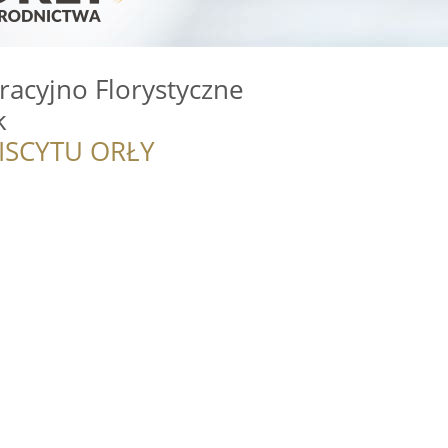
acyjno Florystyczne
k
ISCYTU ORŁY