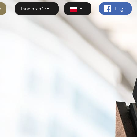
ę
Login
Inne branże