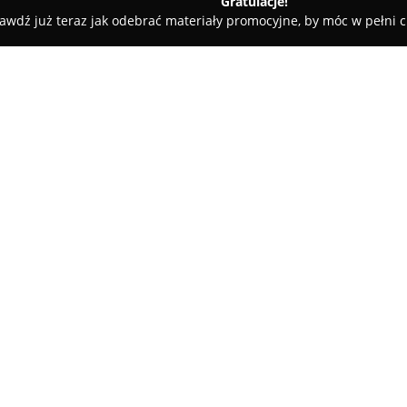
Gratulacje!
awdź już teraz jak odebrać materiały promocyjne, by móc w pełni c
ekoracyjno Florystyczne Barbara Laszuk
Barbara Laszuk
O firmie:
Centrum Dekoracyjno-Floryst
Bytomiu od grudnia 1998 roku, 
projektów florystycznych i dek
klientów. Przedsiębiorstwo pro
Pokaż więcej >>
hurtową, obejmując szeroki wy
Oferta firmy wyróżnia się dużą
wykonane kwiaty sztuczne, rozma
LED oraz niewielkie meble. Fi
aktualnych trendów wnętrzarsk
rustykalnym, jak i glamour. Kl