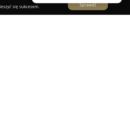
Sprawdź
ieszyć się sukcesem.
yczne Barbara Laszuk
to firma działająca w
specjalizująca się w tworzeniu wyjątkowych
oracyjnych, które odpowiadają oczekiwaniom
wadzi zarówno sprzedaż detaliczną, jak i
bór artykułów.
 różnorodnością, obejmuje kwiaty cięte, starannie
ite dekoracje, doniczki, figurki, wieńce, ozdoby
rma regularnie dopasowuje swój asortyment do
ich, oferując produkty zarówno w stylu
ienci cenią kompleksową ofertę oraz dostępność