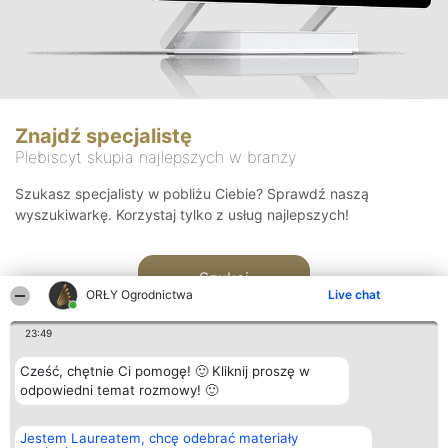
Znajdź specjalistę
Plebiscyt skupia najlepszych w branży
Szukasz specjalisty w pobliżu Ciebie? Sprawdź naszą
wyszukiwarkę. Korzystaj tylko z usług najlepszych!
Szukaj
ORŁY Ogrodnictwa
Live chat
23:49
Cześć, chętnie Ci pomogę! 🙂 Kliknij proszę w
odpowiedni temat rozmowy! 🙂
Organizator plebiscytu
Plebiscyt
Kontakt
Jestem Laureatem, chcę odebrać materiały
Bright Side Solutions sp. z o.
Laureaci
Kontakt