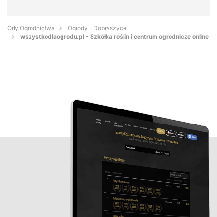
Orły Ogrodnictwa
Ogrody - Dobryszyce
wszystkodlaogrodu.pl - Szkółka roślin i centrum ogrodnicze online