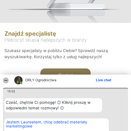
Znajdź specjalistę
Plebiscyt skupia najlepszych w branży
Szukasz specjalisty w pobliżu Ciebie? Sprawdź naszą
wyszukiwarkę. Korzystaj tylko z usług najlepszych!
Szukaj
ORŁY Ogrodnictwa
Live chat
15:53
Cześć, chętnie Ci pomogę! 🙂 Kliknij proszę w
odpowiedni temat rozmowy! 🙂
Organizator plebiscytu
Plebiscyt
Kontakt
Jestem Laureatem, chcę odebrać materiały
Bright Side Solutions sp. z o.
Laureaci
Kontakt
marketingowe
o. sp. k.
Lista