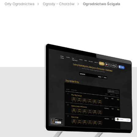
Orły Ogrodnictwa
Ogrody - Chorzów
Ogrodnictwo Ścigała