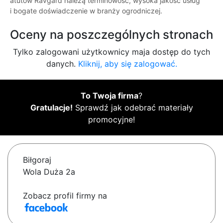
atutów Ravgard należą terminowość, wysoka jakość usług
i bogate doświadczenie w branży ogrodniczej.
Oceny na poszczególnych stronach
Tylko zalogowani użytkownicy maja dostęp do tych
danych.
Kliknij, aby się zalogować.
To Twoja firma
?
Gratulacje!
Sprawdź jak odebrać materiały
promocyjne!
Biłgoraj
Wola Duża 2a
Zobacz profil firmy na