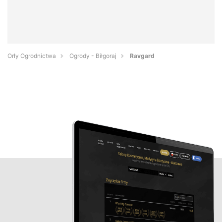
Orły Ogrodnictwa
Ogrody - Biłgoraj
Ravgard