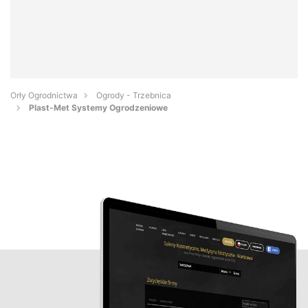
Orły Ogrodnictwa
Ogrody - Trzebnica
Plast-Met Systemy Ogrodzeniowe