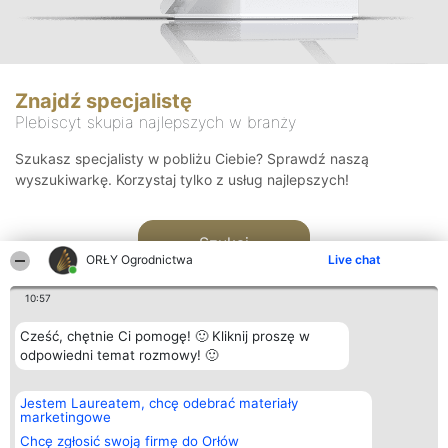
Znajdź specjalistę
Plebiscyt skupia najlepszych w branży
Szukasz specjalisty w pobliżu Ciebie? Sprawdź naszą
wyszukiwarkę. Korzystaj tylko z usług najlepszych!
Szukaj
ORŁY Ogrodnictwa
Live chat
10:57
Cześć, chętnie Ci pomogę! 🙂 Kliknij proszę w
odpowiedni temat rozmowy! 🙂
Organizator plebiscytu
Plebiscyt
Kontakt
Jestem Laureatem, chcę odebrać materiały
Bright Side Solutions sp. z o.
Laureaci
Kontakt
marketingowe
o. sp. k.
Lista
ul. Ruska 22
wszystkich
Chcę zgłosić swoją firmę do Orłów