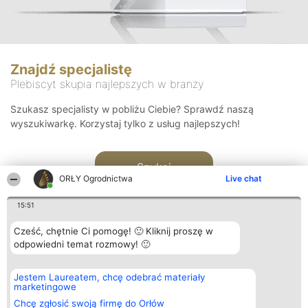
Znajdź specjalistę
Plebiscyt skupia najlepszych w branży
Szukasz specjalisty w pobliżu Ciebie? Sprawdź naszą
wyszukiwarkę. Korzystaj tylko z usług najlepszych!
Szukaj
ORŁY Ogrodnictwa
Live chat
15:51
Cześć, chętnie Ci pomogę! 🙂 Kliknij proszę w
odpowiedni temat rozmowy! 🙂
Organizator plebiscytu
Plebiscyt
Kontakt
Jestem Laureatem, chcę odebrać materiały
Bright Side Solutions sp. z o.
Laureaci
Kontakt
marketingowe
o. sp. k.
Lista
ul. Ruska 22
wszystkich
Chcę zgłosić swoją firmę do Orłów