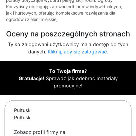
porady dotyczące wyboru i pielęgnacji roślin. Ogrody
Kaczyńscy obsługują zarówno odbiorców indywidualnych,
jak i hurtowych, oferując kompleksowe rozwiązania dla
ogrodów i zieleni miejskiej.
Oceny na poszczególnych stronach
Tylko zalogowani użytkownicy maja dostęp do tych
danych.
Kliknij, aby się zalogować.
To Twoja firma
?
Gratulacje!
Sprawdź jak odebrać materiały
promocyjne!
Pułtusk
Pułtusk
Zobacz profil firmy na