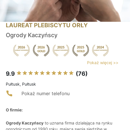
LAUREAT PLEBISCYTU ORŁY
Ogrody Kaczyńscy
Pokaż więcej >>
9.9
(76)
Pułtusk, Pułtusk
Pokaż numer telefonu
O firmie:
Ogrody Kaczyńscy
to uznana firma działająca na rynku
ogrodniczym od 1990 roku, mająca swoją siedzibę w