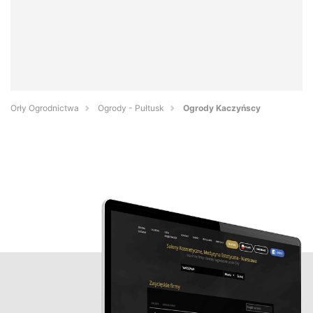
Orły Ogrodnictwa
Ogrody - Pułtusk
Ogrody Kaczyńscy