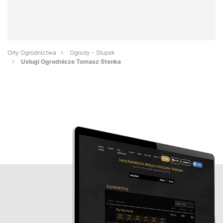
Orły Ogrodnictwa
Ogrody - Słupsk
Usługi Ogrodnicze Tomasz Stenka