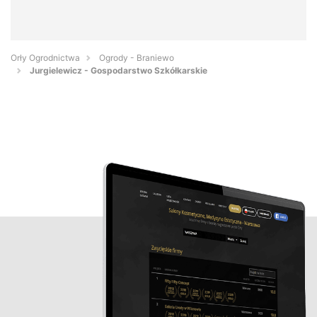
Orły Ogrodnictwa
Ogrody - Braniewo
Jurgielewicz - Gospodarstwo Szkółkarskie