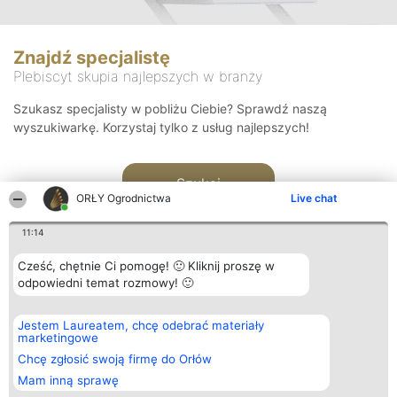
Znajdź specjalistę
Plebiscyt skupia najlepszych w branży
Szukasz specjalisty w pobliżu Ciebie? Sprawdź naszą
wyszukiwarkę. Korzystaj tylko z usług najlepszych!
Szukaj
ORŁY Ogrodnictwa
Live chat
11:14
Cześć, chętnie Ci pomogę! 🙂 Kliknij proszę w
odpowiedni temat rozmowy! 🙂
Organizator plebiscytu
Plebiscyt
Kontakt
Jestem Laureatem, chcę odebrać materiały
Bright Side Solutions sp. z o.
Laureaci
Kontakt
marketingowe
o. sp. k.
Lista
ul. Ruska 22
wszystkich
Chcę zgłosić swoją firmę do Orłów
Wrocław 50-079
Laureatów
Mam inną sprawę
KRS 0000749100 | Regon
Zasady
381313360 | NIP 8943132676
Regulamin