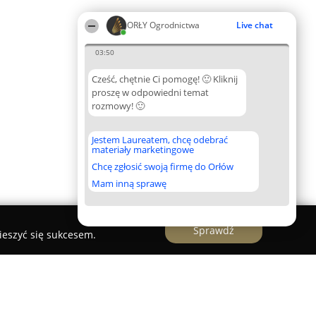
ORŁY Ogrodnictwa
Live chat
03:50
Cześć, chętnie Ci pomogę! 🙂 Kliknij
proszę w odpowiedni temat
rozmowy! 🙂
Jestem Laureatem, chcę odebrać
materiały marketingowe
Chcę zgłosić swoją firmę do Orłów
Mam inną sprawę
Sprawdź
ieszyć się sukcesem.