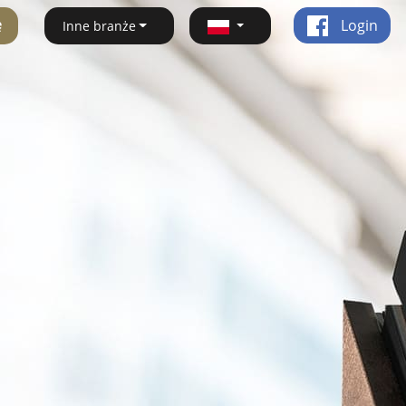
ę
Login
Inne branże