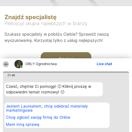
Znajdź specjalistę
Plebiscyt skupia najlepszych w branży
Szukasz specjalisty w pobliżu Ciebie? Sprawdź naszą
wyszukiwarkę. Korzystaj tylko z usług najlepszych!
Szukaj
ORŁY Ogrodnictwa
Live chat
21:46
Cześć, chętnie Ci pomogę! 🙂 Kliknij proszę w
odpowiedni temat rozmowy! 🙂
Organizator plebiscytu
Plebiscyt
Kontakt
Jestem Laureatem, chcę odebrać materiały
Bright Side Solutions sp. z o.
Laureaci
Kontakt
marketingowe
o. sp. k.
Lista
ul. Ruska 22
wszystkich
Chcę zgłosić swoją firmę do Orłów
Wrocław 50-079
Laureatów
Mam inną sprawę
KRS 0000749100 | Regon
Zasady
381313360 | NIP 8943132676
Regulamin