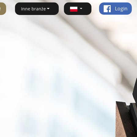
ę
Login
Inne branże