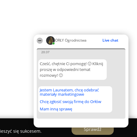
ORŁY Ogrodnictwa
Live chat
20:37
Cześć, chętnie Ci pomogę! 🙂 Kliknij
proszę w odpowiedni temat
rozmowy! 🙂
Jestem Laureatem, chcę odebrać
materiały marketingowe
Chcę zgłosić swoją firmę do Orłów
Mam inną sprawę
Sprawdź
ieszyć się sukcesem.