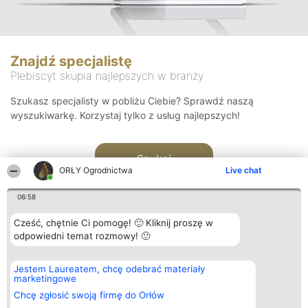
Znajdź specjalistę
Plebiscyt skupia najlepszych w branży
Szukasz specjalisty w pobliżu Ciebie? Sprawdź naszą
wyszukiwarkę. Korzystaj tylko z usług najlepszych!
Szukaj
ORŁY Ogrodnictwa
Live chat
06:58
Cześć, chętnie Ci pomogę! 🙂 Kliknij proszę w
odpowiedni temat rozmowy! 🙂
Organizator plebiscytu
Plebiscyt
Kontakt
Jestem Laureatem, chcę odebrać materiały
Bright Side Solutions sp. z o.
Laureaci
Kontakt
marketingowe
o. sp. k.
Lista
ul. Ruska 22
wszystkich
Chcę zgłosić swoją firmę do Orłów
Wrocław 50-079
Laureatów