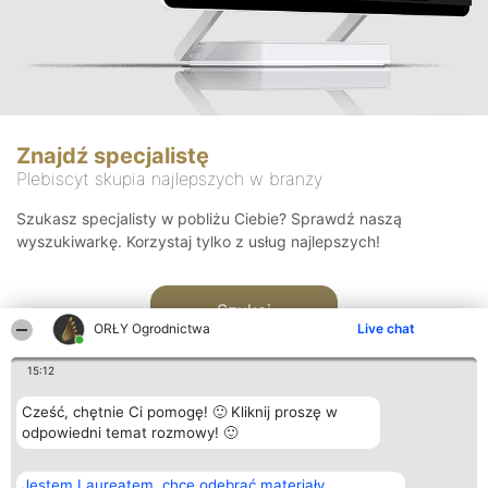
Znajdź specjalistę
Plebiscyt skupia najlepszych w branży
Szukasz specjalisty w pobliżu Ciebie? Sprawdź naszą
wyszukiwarkę. Korzystaj tylko z usług najlepszych!
Szukaj
ORŁY Ogrodnictwa
Live chat
15:12
Cześć, chętnie Ci pomogę! 🙂 Kliknij proszę w
odpowiedni temat rozmowy! 🙂
Organizator plebiscytu
Plebiscyt
Kontakt
Jestem Laureatem, chcę odebrać materiały
Bright Side Solutions sp. z o.
Laureaci
Kontakt