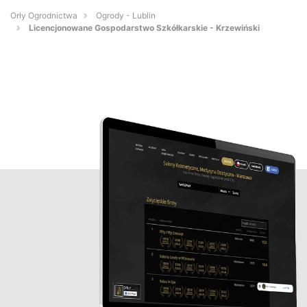
Orły Ogrodnictwa
Ogrody - Lublin
Licencjonowane Gospodarstwo Szkółkarskie - Krzewiński