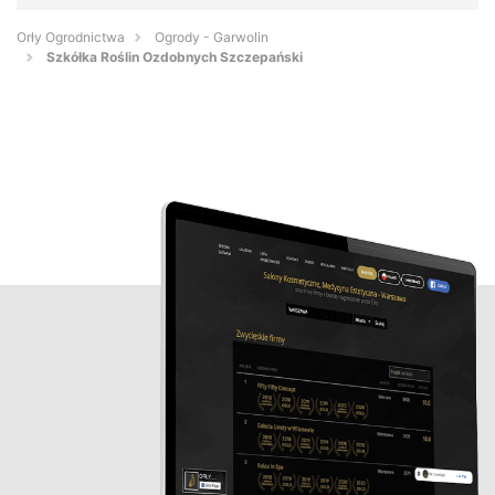
Orły Ogrodnictwa
Ogrody - Garwolin
Szkółka Roślin Ozdobnych Szczepański