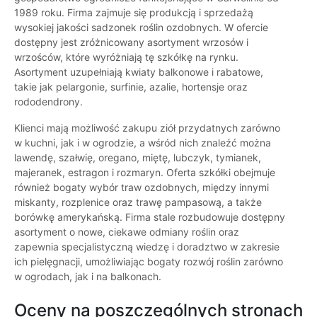
1989 roku. Firma zajmuje się produkcją i sprzedażą
wysokiej jakości sadzonek roślin ozdobnych. W ofercie
dostępny jest zróżnicowany asortyment wrzosów i
wrzośców, które wyróżniają tę szkółkę na rynku.
Asortyment uzupełniają kwiaty balkonowe i rabatowe,
takie jak pelargonie, surfinie, azalie, hortensje oraz
rododendrony.
Klienci mają możliwość zakupu ziół przydatnych zarówno
w kuchni, jak i w ogrodzie, a wśród nich znaleźć można
lawendę, szałwię, oregano, miętę, lubczyk, tymianek,
majeranek, estragon i rozmaryn. Oferta szkółki obejmuje
również bogaty wybór traw ozdobnych, między innymi
miskanty, rozplenice oraz trawę pampasową, a także
borówkę amerykańską. Firma stale rozbudowuje dostępny
asortyment o nowe, ciekawe odmiany roślin oraz
zapewnia specjalistyczną wiedzę i doradztwo w zakresie
ich pielęgnacji, umożliwiając bogaty rozwój roślin zarówno
w ogrodach, jak i na balkonach.
Oceny na poszczególnych stronach