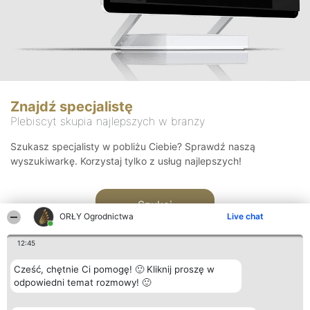
Znajdź specjalistę
Plebiscyt skupia najlepszych w branży
Szukasz specjalisty w pobliżu Ciebie? Sprawdź naszą
wyszukiwarkę. Korzystaj tylko z usług najlepszych!
Szukaj
ORŁY Ogrodnictwa
Live chat
12:45
Cześć, chętnie Ci pomogę! 🙂 Kliknij proszę w
odpowiedni temat rozmowy! 🙂
Organizator plebiscytu
Plebiscyt
Kontakt