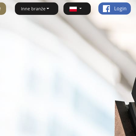
ę
Login
Inne branże