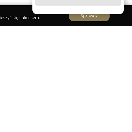
Sprawdź
ieszyć się sukcesem.
 uznanym podmiotem działającym w sektorze
z siedzibą przy ulicy B. Prusa 33. Firma ta
ęki profesjonalnemu podejściu do realizowanych
dywidualnemu traktowaniu każdego zlecenia.
iorstwa obejmuje kompleksowe usługi pielęgnacji
ektowania, przez realizację, aż po stałe
Dzięki doświadczeniu i sumienności, Usługi
trzenie ogrodowe charakteryzujące się zarówno