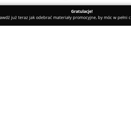
Gratulacje!
awdź już teraz jak odebrać materiały promocyjne, by móc w pełni c
ogrodnicze PTACH
O firmie:
Usługi ogrodnicze PTACH
jest
ogrodniczym na terenie Żukowa, 
wypracowała sobie renomę dzi
projektów ogrodowych oraz in
Pokaż więcej >>
Zakres działalności przedsięb
ogrodów, począwszy od fazy proj
utrzymanie terenów zielonych. 
ogrodnicze PTACH tworzy przes