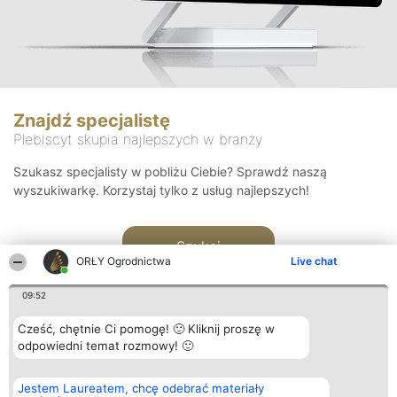
Znajdź specjalistę
Plebiscyt skupia najlepszych w branży
Szukasz specjalisty w pobliżu Ciebie? Sprawdź naszą
wyszukiwarkę. Korzystaj tylko z usług najlepszych!
Szukaj
ORŁY Ogrodnictwa
Live chat
09:52
Cześć, chętnie Ci pomogę! 🙂 Kliknij proszę w
odpowiedni temat rozmowy! 🙂
Organizator plebiscytu
Plebiscyt
Kontakt
Jestem Laureatem, chcę odebrać materiały
Bright Side Solutions sp. z o.
Laureaci
Kontakt