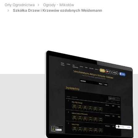
Orły Ogrodnictwa
Ogrody - Mikołów
Szkółka Drzew i Krzewów ozdobnych Weidemann