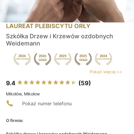
LAUREAT PLEBISCYTU ORŁY
Szkółka Drzew i Krzewów ozdobnych
Weidemann
Pokaż więcej >>
9.4
(59)
Mikołów, Mikołow
Pokaż numer telefonu
O firmie:
Szkółka drzew i krzewów ozdobnych Weidemann
,