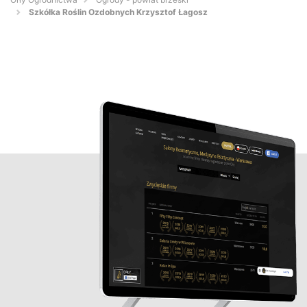
Szkółka Roślin Ozdobnych Krzysztof Łagosz