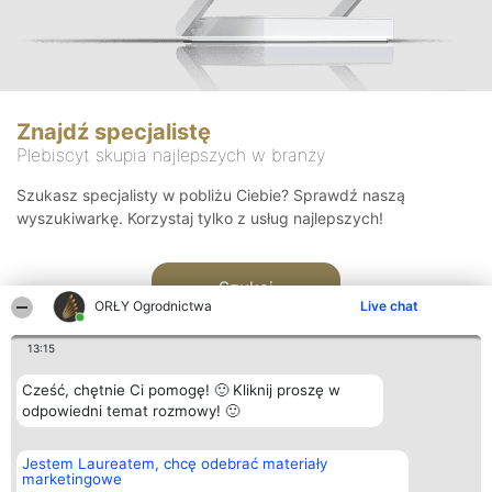
Znajdź specjalistę
Plebiscyt skupia najlepszych w branży
Szukasz specjalisty w pobliżu Ciebie? Sprawdź naszą
wyszukiwarkę. Korzystaj tylko z usług najlepszych!
Szukaj
ORŁY Ogrodnictwa
Live chat
13:15
Cześć, chętnie Ci pomogę! 🙂 Kliknij proszę w
odpowiedni temat rozmowy! 🙂
Organizator plebiscytu
Plebiscyt
Kontakt
Jestem Laureatem, chcę odebrać materiały
Bright Side Solutions sp. z o.
Laureaci
Kontakt
marketingowe
o. sp. k.
Lista