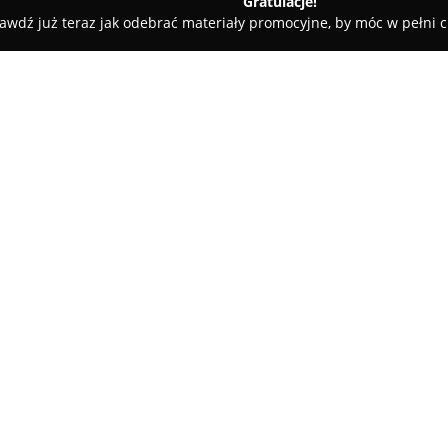
Gratulacje!
awdź już teraz jak odebrać materiały promocyjne, by móc w pełni c
a Roślin Ozdobnych 'VARELLA'
'
O firmie:
Szkółka Roślin Ozdobnych V
znajdujące się w Brzeziu, nied
specjalizuje się w uprawie i s
asortyment odmian, które zna
Pokaż więcej >>
przydomowych, jak i w większy
się na lokalnym rynku powiatu z
szlachetnych odmian roślin ozd
Przedsiębiorstwo zapewnia pro
wyborze roślin i ich pielęgnac
efektów i zdrowego wzrostu roś