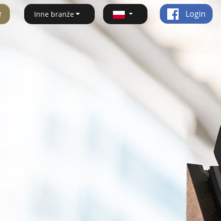
ę
Login
Inne branże