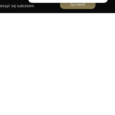
Sprawdź
ieszyć się sukcesem.
ARELLA
to renomowane przedsiębiorstwo
aleko Sulechowa, przy ulicy Czapskiego 46. Firma
przedaży roślin ozdobnych, oferując bogaty
jdują zastosowanie zarówno w małych ogrodach
ch projektach krajobrazowych. Szkółka wyróżnia
ielonogórskiego dzięki szerokiej ofercie
obnych, co zapewnia jej silną pozycję w regionie.
fesjonalne oraz bezpłatne doradztwo przy
ji, umożliwiając klientom uzyskanie optymalnych
lin przez wiele lat. Konsekwentne dążenie do