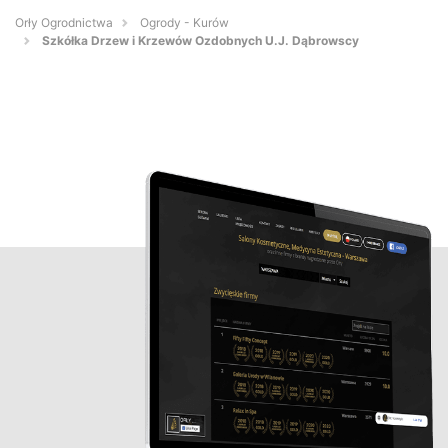
Orły Ogrodnictwa
Ogrody - Kurów
Szkółka Drzew i Krzewów Ozdobnych U.J. Dąbrowscy