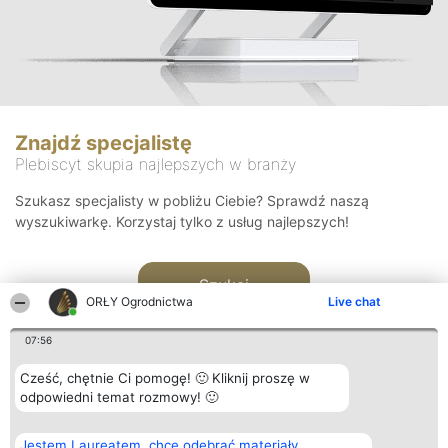
Znajdź specjalistę
Plebiscyt skupia najlepszych w branży
Szukasz specjalisty w pobliżu Ciebie? Sprawdź naszą
wyszukiwarkę. Korzystaj tylko z usług najlepszych!
Szukaj
ORŁY Ogrodnictwa
Live chat
07:56
Cześć, chętnie Ci pomogę! 🙂 Kliknij proszę w
odpowiedni temat rozmowy! 🙂
Organizator plebiscytu
Plebiscyt
Kontakt
Jestem Laureatem, chcę odebrać materiały
Bright Side Solutions sp. z o.
Laureaci
Kontakt