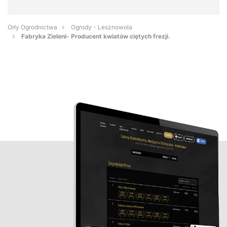
Orły Ogrodnictwa
Ogrody - Lesznowola
Fabryka Zieleni- Producent kwiatów ciętych frezji.