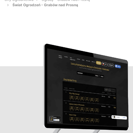
Świat Ogrodzeń - Grabów nad Prosną