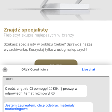
Znajdź specjalistę
Plebiscyt skupia najlepszych w branży
Szukasz specjalisty w pobliżu Ciebie? Sprawdź naszą
wyszukiwarkę. Korzystaj tylko z usług najlepszych!
Szukaj
ORŁY Ogrodnictwa
Live chat
04:21
Cześć, chętnie Ci pomogę! 🙂 Kliknij proszę w
odpowiedni temat rozmowy! 🙂
Organizator plebiscytu
Plebiscyt
Kontakt
Jestem Laureatem, chcę odebrać materiały
Bright Side Solutions sp. z o.
Laureaci
Kontakt
marketingowe
o. sp. k.
Lista