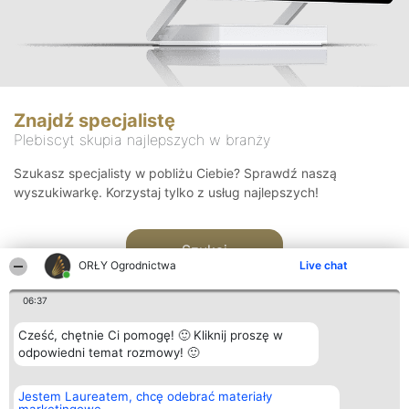
Znajdź specjalistę
Plebiscyt skupia najlepszych w branży
Szukasz specjalisty w pobliżu Ciebie? Sprawdź naszą
wyszukiwarkę. Korzystaj tylko z usług najlepszych!
Szukaj
ORŁY Ogrodnictwa
Live chat
06:37
Cześć, chętnie Ci pomogę! 🙂 Kliknij proszę w
odpowiedni temat rozmowy! 🙂
Organizator plebiscytu
Plebiscyt
Kontakt
Jestem Laureatem, chcę odebrać materiały
Bright Side Solutions sp. z o.
Laureaci
Kontakt