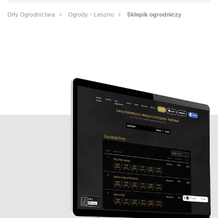
Orły Ogrodnictwa
Ogrody - Leszno
Sklepik ogrodniczy