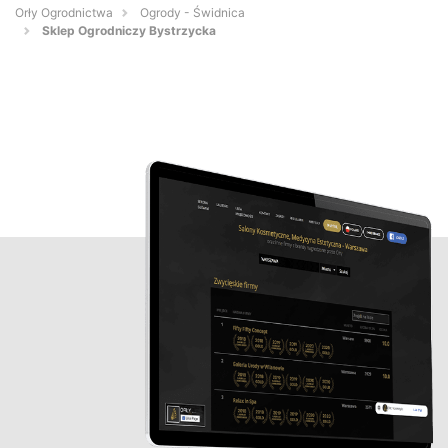
Orły Ogrodnictwa
Ogrody - Świdnica
Sklep Ogrodniczy Bystrzycka