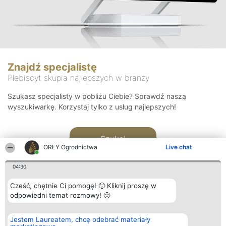
Znajdź specjalistę
Plebiscyt skupia najlepszych w branży
Szukasz specjalisty w pobliżu Ciebie? Sprawdź naszą
wyszukiwarkę. Korzystaj tylko z usług najlepszych!
Szukaj
ORŁY Ogrodnictwa
Live chat
04:30
Cześć, chętnie Ci pomogę! 🙂 Kliknij proszę w
odpowiedni temat rozmowy! 🙂
Organizator plebiscytu
Plebiscyt
Kontakt
Jestem Laureatem, chcę odebrać materiały
Bright Side Solutions sp. z o.
Laureaci
Kontakt