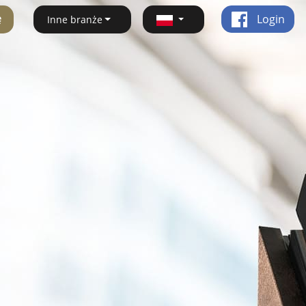
ę
Login
Inne branże