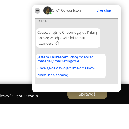
ORŁY Ogrodnictwa
Live chat
11:19
Cześć, chętnie Ci pomogę! 🙂 Kliknij
proszę w odpowiedni temat
rozmowy! 🙂
Jestem Laureatem, chcę odebrać
materiały marketingowe
Chcę zgłosić swoją firmę do Orłów
Mam inną sprawę
Sprawdź
ieszyć się sukcesem.