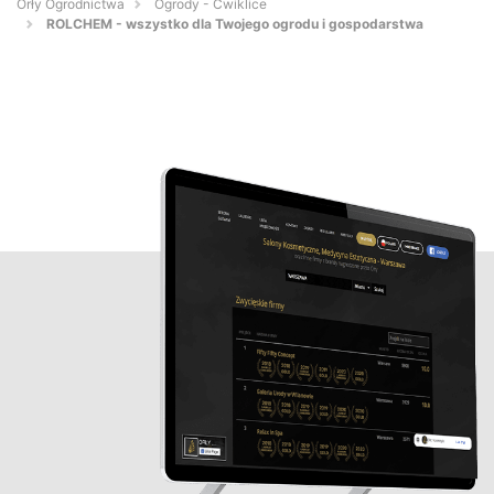
Orły Ogrodnictwa
Ogrody - Ćwiklice
ROLCHEM - wszystko dla Twojego ogrodu i gospodarstwa