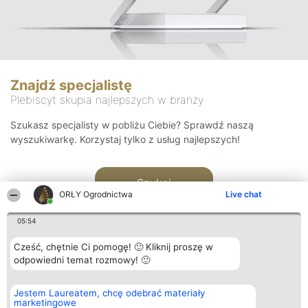
Znajdź specjalistę
Plebiscyt skupia najlepszych w branży
Szukasz specjalisty w pobliżu Ciebie? Sprawdź naszą
wyszukiwarkę. Korzystaj tylko z usług najlepszych!
Szukaj
ORŁY Ogrodnictwa
Live chat
05:54
Cześć, chętnie Ci pomogę! 🙂 Kliknij proszę w
odpowiedni temat rozmowy! 🙂
Organizator plebiscytu
Plebiscyt
Kontakt
Jestem Laureatem, chcę odebrać materiały
Bright Side Solutions sp. z o.
Laureaci
Kontakt
marketingowe
o. sp. k.
Lista