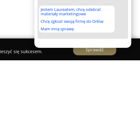
Jestem Laureatem, chcę odebrać
materiały marketingowe
Chcę zgłosić swoją firmę do Orłów
Mam inną sprawę
Sprawdź
ieszyć się sukcesem.
rzedsiębiorstwo o rodzinnych tradycjach,
at 90. XX wieku. Firma specjalizuje się w
z zakładaniu i pielęgnacji ogrodów, świadcząc
ze Śląska, Małopolski oraz w innych rejonach