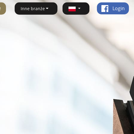
ę
Login
Inne branże