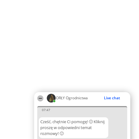
ORŁY Ogrodnictwa
Live chat
07:47
Cześć, chętnie Ci pomogę! 🙂 Kliknij
proszę w odpowiedni temat
rozmowy! 🙂