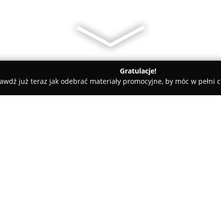
Gratulacje!
awdź już teraz jak odebrać materiały promocyjne, by móc w pełni c
y Pulchny i Synowie - Projektowanie i Realizacja
wanie i Realizacja
O firmie:
Ogrody Pulchny i Synowie
to p
działające na rynku od połowy l
całościowym projektowaniu ora
swoje usługi głównie na obszar
Pokaż więcej >>