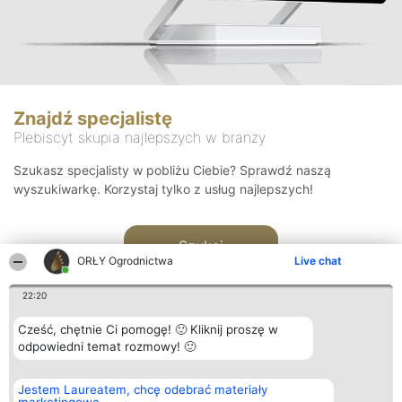
Znajdź specjalistę
Plebiscyt skupia najlepszych w branży
Szukasz specjalisty w pobliżu Ciebie? Sprawdź naszą
wyszukiwarkę. Korzystaj tylko z usług najlepszych!
Szukaj
ORŁY Ogrodnictwa
Live chat
22:20
Cześć, chętnie Ci pomogę! 🙂 Kliknij proszę w
odpowiedni temat rozmowy! 🙂
Organizator plebiscytu
Plebiscyt
Kontakt
Jestem Laureatem, chcę odebrać materiały
Bright Side Solutions sp. z o.
Laureaci
Kontakt