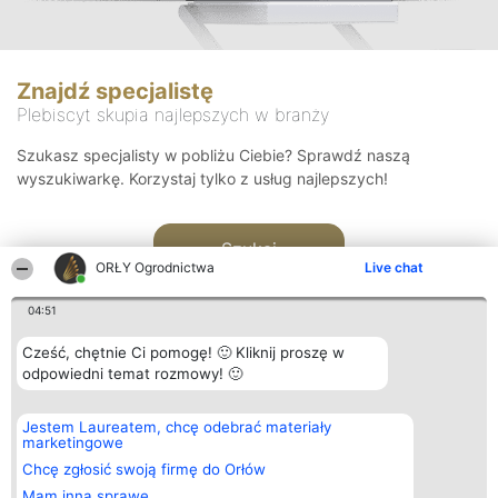
Znajdź specjalistę
Plebiscyt skupia najlepszych w branży
Szukasz specjalisty w pobliżu Ciebie? Sprawdź naszą
wyszukiwarkę. Korzystaj tylko z usług najlepszych!
Szukaj
ORŁY Ogrodnictwa
Live chat
04:51
Cześć, chętnie Ci pomogę! 🙂 Kliknij proszę w
odpowiedni temat rozmowy! 🙂
Organizator plebiscytu
Plebiscyt
Kontakt
Jestem Laureatem, chcę odebrać materiały
Bright Side Solutions sp. z o.
Laureaci
Kontakt
marketingowe
o. sp. k.
Lista
ul. Ruska 22
wszystkich
Chcę zgłosić swoją firmę do Orłów
Wrocław 50-079
Laureatów
Mam inną sprawę
KRS 0000749100 | Regon
Zasady