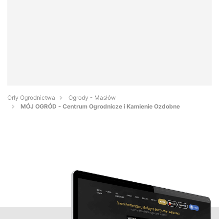
Orły Ogrodnictwa
Ogrody - Masłów
MÓJ OGRÓD - Centrum Ogrodnicze i Kamienie Ozdobne