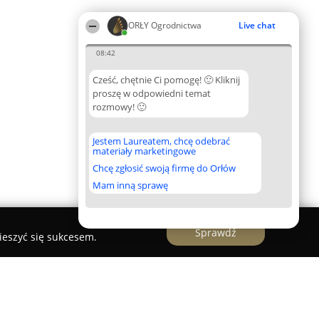
ORŁY Ogrodnictwa
Live chat
08:42
Cześć, chętnie Ci pomogę! 🙂 Kliknij
proszę w odpowiedni temat
rozmowy! 🙂
Jestem Laureatem, chcę odebrać
materiały marketingowe
Chcę zgłosić swoją firmę do Orłów
Mam inną sprawę
Sprawdź
ieszyć się sukcesem.