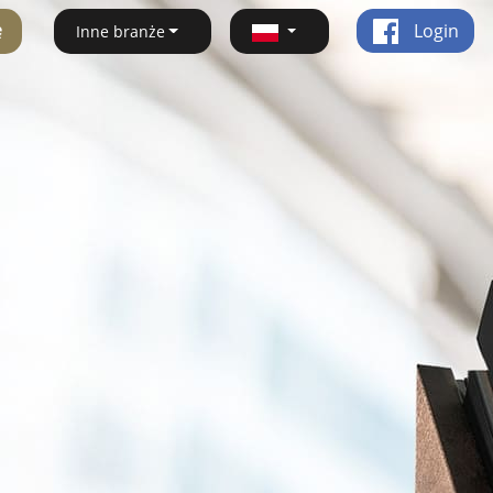
ę
Login
Inne branże