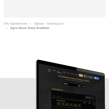
Orły Ogrodnictwa
Ogrody - Skoroszyce
Agro-Bazar Stary Grodków