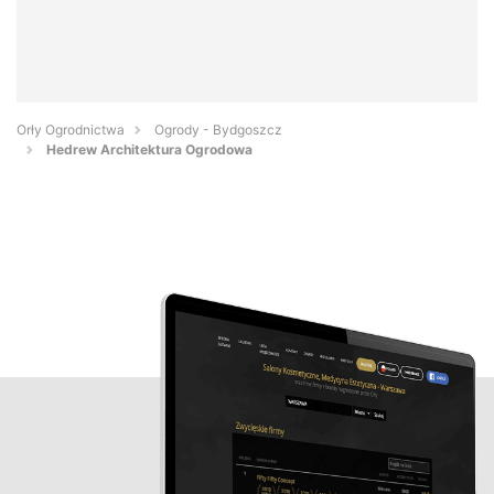
Orły Ogrodnictwa
Ogrody - Bydgoszcz
Hedrew Architektura Ogrodowa