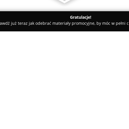
Gratulacje!
awdź już teraz jak odebrać materiały promocyjne, by móc w pełni c
hop.pl Growshop Gdańsk
O firmie:
GrowerShop.pl
z Gdańska jest
dla osób zajmujących się upra
gamę kompleksowych rozwiązań,
i amatorów ogrodnictwa. Ofert
Pokaż więcej >>
systemy oświetleniowe, takie ja
rozbudowane systemy wentylac
Klienci mogą wybierać spośród