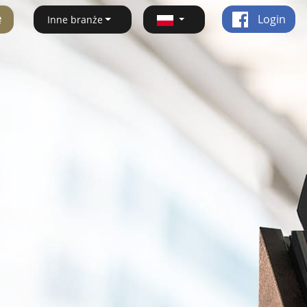
ę
Login
Inne branże