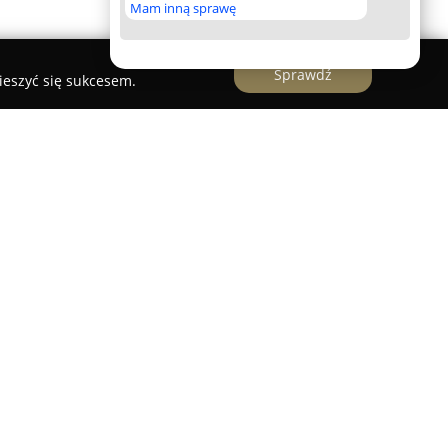
Mam inną sprawę
Sprawdź
ieszyć się sukcesem.
 znaczącym dostawcą zaawansowanego sprzętu
wą roślin. Przedsiębiorstwo proponuje szeroką
 skierowanych zarówno do profesjonalistów, jak
a zawiera wysokiej klasy growboxy, innowacyjne
k HPS, LED i MH, skuteczne filtry węglowe,
ji oraz efektywne urządzenia do nawadniania.
 bogatego asortymentu specjalistycznych