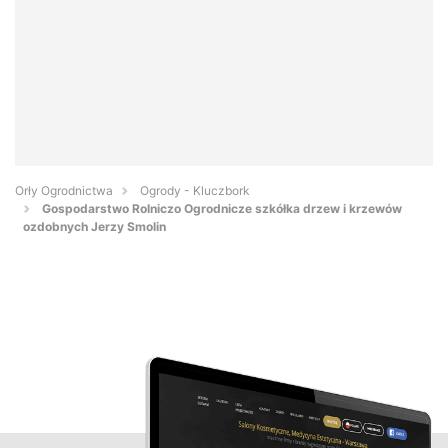
Orły Ogrodnictwa
Ogrody - Kluczbork
Gospodarstwo Rolniczo Ogrodnicze szkółka drzew i krzewów
ozdobnych Jerzy Smolin