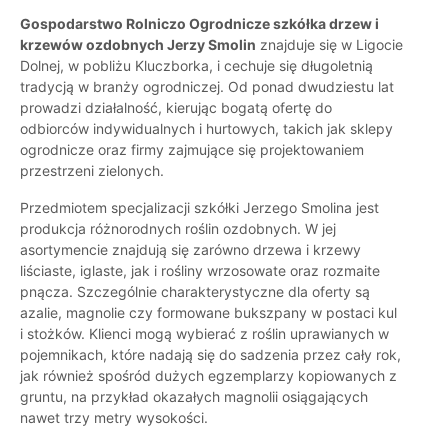
Gospodarstwo Rolniczo Ogrodnicze szkółka drzew i
krzewów ozdobnych Jerzy Smolin
znajduje się w Ligocie
Dolnej, w pobliżu Kluczborka, i cechuje się długoletnią
tradycją w branży ogrodniczej. Od ponad dwudziestu lat
prowadzi działalność, kierując bogatą ofertę do
odbiorców indywidualnych i hurtowych, takich jak sklepy
ogrodnicze oraz firmy zajmujące się projektowaniem
przestrzeni zielonych.
Przedmiotem specjalizacji szkółki Jerzego Smolina jest
produkcja różnorodnych roślin ozdobnych. W jej
asortymencie znajdują się zarówno drzewa i krzewy
liściaste, iglaste, jak i rośliny wrzosowate oraz rozmaite
pnącza. Szczególnie charakterystyczne dla oferty są
azalie, magnolie czy formowane bukszpany w postaci kul
i stożków. Klienci mogą wybierać z roślin uprawianych w
pojemnikach, które nadają się do sadzenia przez cały rok,
jak również spośród dużych egzemplarzy kopiowanych z
gruntu, na przykład okazałych magnolii osiągających
nawet trzy metry wysokości.