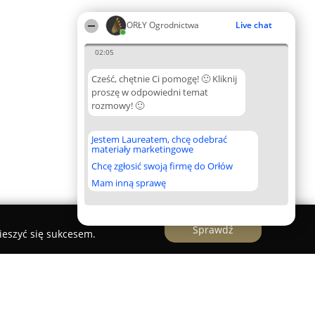
ORŁY Ogrodnictwa
Live chat
02:05
Cześć, chętnie Ci pomogę! 🙂 Kliknij
proszę w odpowiedni temat
rozmowy! 🙂
Jestem Laureatem, chcę odebrać
materiały marketingowe
Chcę zgłosić swoją firmę do Orłów
Mam inną sprawę
Sprawdź
ieszyć się sukcesem.