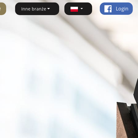
ę
Login
Inne branże