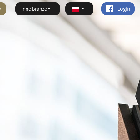
ę
Login
Inne branże