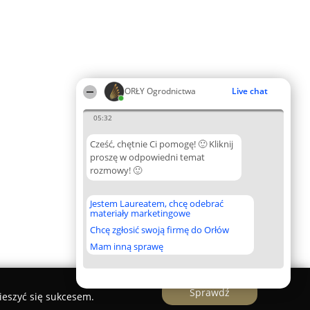
ORŁY Ogrodnictwa
Live chat
05:32
Cześć, chętnie Ci pomogę! 🙂 Kliknij
proszę w odpowiedni temat
rozmowy! 🙂
Jestem Laureatem, chcę odebrać
materiały marketingowe
Chcę zgłosić swoją firmę do Orłów
Mam inną sprawę
Sprawdź
ieszyć się sukcesem.