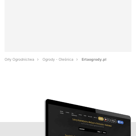
Orły Ogrodnictwa
Ogrody - Oleśnica
Ertaogrody.pl