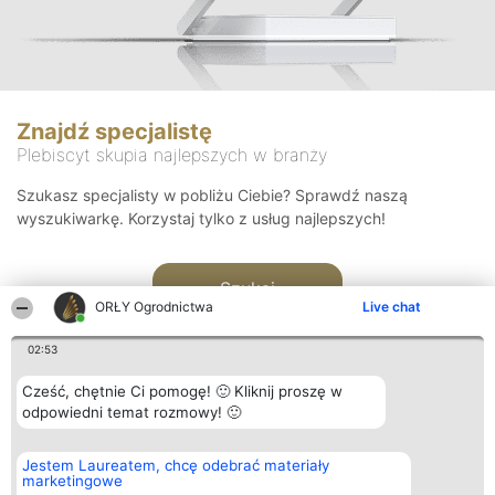
Znajdź specjalistę
Plebiscyt skupia najlepszych w branży
Szukasz specjalisty w pobliżu Ciebie? Sprawdź naszą
wyszukiwarkę. Korzystaj tylko z usług najlepszych!
Szukaj
ORŁY Ogrodnictwa
Live chat
02:53
Cześć, chętnie Ci pomogę! 🙂 Kliknij proszę w
odpowiedni temat rozmowy! 🙂
Organizator plebiscytu
Plebiscyt
Kontakt
Jestem Laureatem, chcę odebrać materiały
Bright Side Solutions sp. z o.
Laureaci
Kontakt
marketingowe
o. sp. k.
Lista