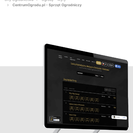
CentrumOgrodu.pl - Sprzęt Ogrodniczy