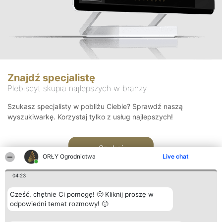
Znajdź specjalistę
Plebiscyt skupia najlepszych w branży
Szukasz specjalisty w pobliżu Ciebie? Sprawdź naszą
wyszukiwarkę. Korzystaj tylko z usług najlepszych!
Szukaj
ORŁY Ogrodnictwa
Live chat
04:23
Cześć, chętnie Ci pomogę! 🙂 Kliknij proszę w
odpowiedni temat rozmowy! 🙂
Organizator plebiscytu
Plebiscyt
Kontakt