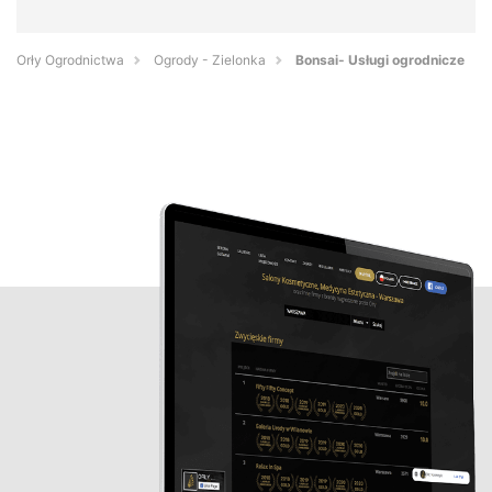
Orły Ogrodnictwa
Ogrody - Zielonka
Bonsai- Usługi ogrodnicze