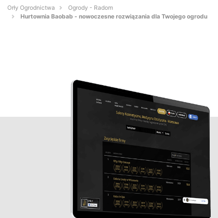
Orły Ogrodnictwa
Ogrody - Radom
Hurtownia Baobab - nowoczesne rozwiązania dla Twojego ogrodu