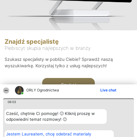
Znajdź specjalistę
Plebiscyt skupia najlepszych w branży
Szukasz specjalisty w pobliżu Ciebie? Sprawdź naszą
wyszukiwarkę. Korzystaj tylko z usług najlepszych!
Szukaj
ORŁY Ogrodnictwa
Live chat
06:03
Cześć, chętnie Ci pomogę! 🙂 Kliknij proszę w
odpowiedni temat rozmowy! 🙂
Organizator plebiscytu
Plebiscyt
Kontakt
Jestem Laureatem, chcę odebrać materiały
Bright Side Solutions sp. z o.
Laureaci
Kontakt