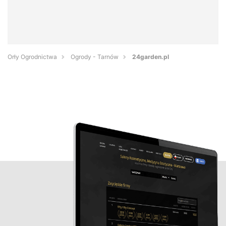
Orły Ogrodnictwa
Ogrody - Tarnów
24garden.pl